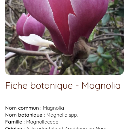
Fiche botanique - Magnolia
Nom commun :
Magnolia
Nom botanique :
Magnolia
spp.
Famille :
Magnoliaceae
Origine :
Asie orientale et Amérique du Nord