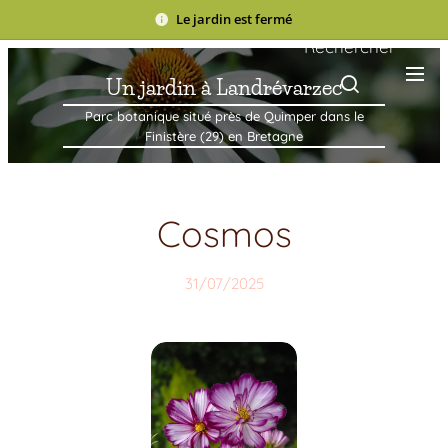
Le jardin est fermé
Rechercher
Un jardin à Landrévarzec
Parc botanique situé près de Quimper dans le
Finistère (29) en Bretagne
Cosmos
31/07/2025