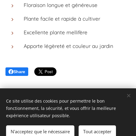
Floraison longue et généreuse
Plante facile et rapide à cultiver
Excellente plante mellifère
Apporte légèreté et couleur au jardin
Share
Ce site utilise des cookies pour permettre le bon
fonctionnement, la sécurité, et vous offrir la meilleure
expérience utilisateur possible.
Un jardin à Landrévarzec
N'acceptez que le nécessaire
Tout accepter
unjardinalandrevarzec@gmail.com
06 64 53 09 93
Cookies