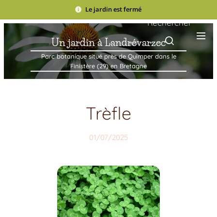
Le jardin est fermé
Rechercher
Un jardin à Landrévarzec
Parc botanique situé près de Quimper dans le
Finistère (29) en Bretagne
Trèfle
01/07/2025