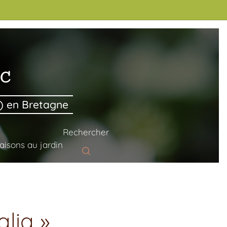
ec
9) en Bretagne
Rechercher
aisons au jardin
lia »