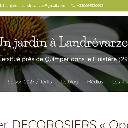
unjardinalandrevarzec@gmail.com
+330664530993
n jardin à Landrévarz
e situé près de Quimper dans le Finistère (2
Saison 2027 / Tarifs
Le blog
Médias
Les 4 s
er DECOROSIERS « Opa