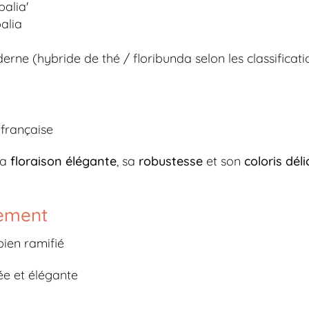
alia'
alia
rne (hybride de thé / floribunda selon les classificati
 française
sa
floraison élégante
, sa
robustesse
et son
coloris déli
pement
bien ramifié
rée et élégante