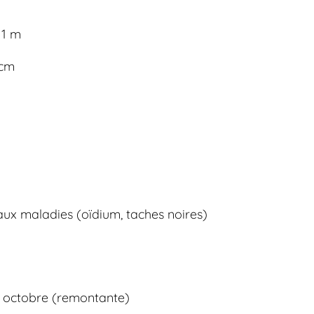
 1 m
 cm
aux maladies (oïdium, taches noires)
 octobre (remontante)