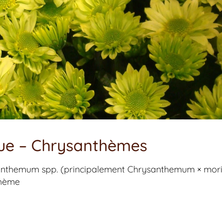
que – Chrysanthèmes
anthemum
spp. (principalement
Chrysanthemum × mori
hème