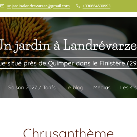
unjardinalandrevarzec@gmail.com
+330664530993
n jardin à Landrévarz
e situé près de Quimper dans le Finistère (2
Saison 2027 / Tarifs
Le blog
Médias
Les 4 s
Chrysanthème