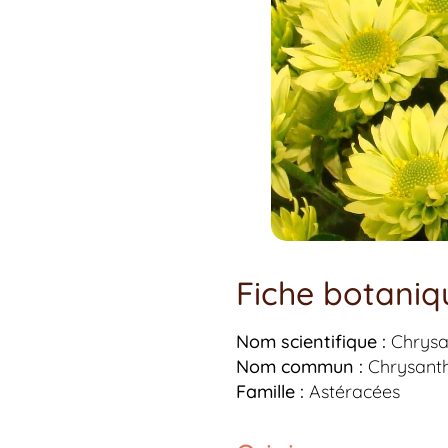
Fiche botani
Nom scientifique :
Chrys
Nom commun :
Chrysant
Famille :
Astéracées