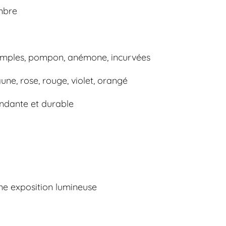
mbre
simples, pompon, anémone, incurvées
aune, rose, rouge, violet, orangé
ondante et durable
ne exposition lumineuse