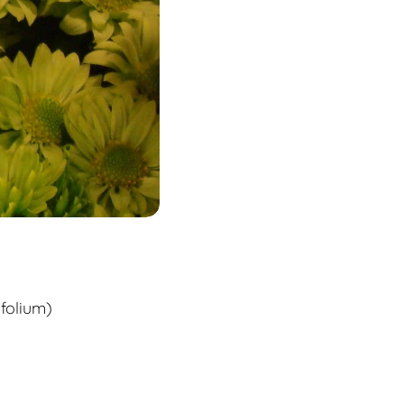
folium
)