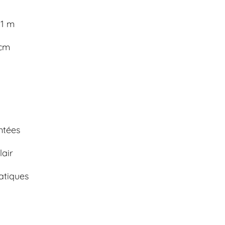
 1 m
 cm
ntées
lair
tiques