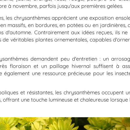
e à novembre, parfois jusqu'aux premières gelées.
s, les chrysanthèmes apprécient une exposition ensolei
s en massifs, en bordures, en potées ou en jardinières,
ins d'automne. Contrairement aux idées reçues, ils n
s de véritables plantes ornementales, capables d'orn
chrysanthèmes demandent peu d'entretien : un arrosa
rès floraison et un paillage hivernal suffisent à as
ue également une ressource précieuse pour les insecte
boliques et résistantes, les chrysanthèmes occupent 
ns, offrant une touche lumineuse et chaleureuse lorsque l