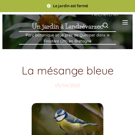
Le jardin est fermé
Rechercher
Un jardin à Landrévarzec
Parc botanique situé près de Quimper dans le
Finistère (29) en Bretagne
La mésange bleue
05/04/2025