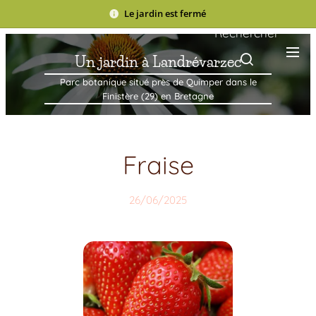
Le jardin est fermé
Rechercher
Un jardin à Landrévarzec
Parc botanique situé près de Quimper dans le
Finistère (29) en Bretagne
Fraise
26/06/2025