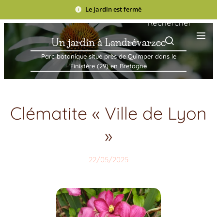
Le jardin est fermé
Rechercher
Un jardin à Landrévarzec
Parc botanique situé près de Quimper dans le
Finistère (29) en Bretagne
Clématite « Ville de Lyon
»
22/05/2025