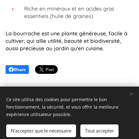
Riche en minéraux et en acides gras
essentiels (huile de graines)
La bourrache est une plante généreuse, facile à
cultiver, qui allie utilité, beauté et biodiversité,
aussi précieuse au jardin qu'en cuisine.
Share
Ce site utilise des cookies pour permettre le bon
fonctionnement, la sécurité, et vous offrir la meilleure
expérience utilisateur possible.
Un jardin à Landrévarzec
N'acceptez que le nécessaire
Tout accepter
unjardinalandrevarzec@gmail.com
06 64 53 09 93
Cookies