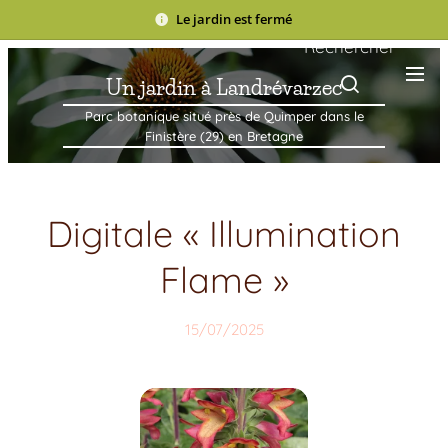
Le jardin est fermé
Rechercher
Un jardin à Landrévarzec
Parc botanique situé près de Quimper dans le
Finistère (29) en Bretagne
Digitale « Illumination
Flame »
15/07/2025