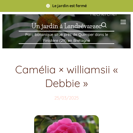
Le jardin est fermé
Rechercher
Un jardin à Landrévarzec
Parc botanique situé près de Quimper dans le
Finistère (29) en Bretagne
Camélia × williamsii «
Debbie »
25/03/2025